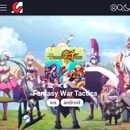
Fantasy War Tactics
ios
android