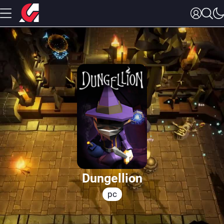
Dungellion
pc