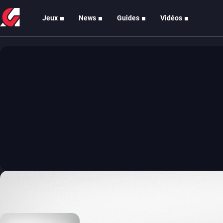
Jeux
News
Guides
Vidéos