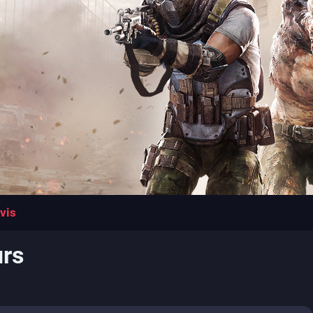
vis
urs