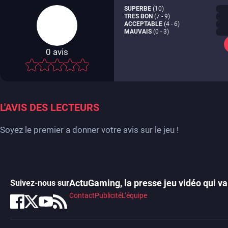
SUPERBE
(10)
TRES BON
(7 - 9)
ACCEPTABLE
(4 - 6)
MAUVAIS
(0 - 3)
0
avis
-
L'AVIS DES LECTEURS
Soyez le premier a donner votre avis sur le jeu !
ActuGaming, la presse jeu vidéo qui va 
Suivez-nous sur
Contact
Publicité
L’équipe