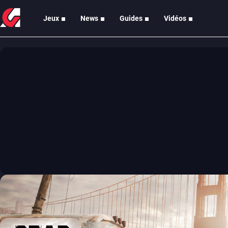
Jeux
News
Guides
Vidéos