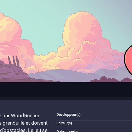
pé par WoodRunner
Développeur(s)
 grenouille et doivent
Éditeur(s)
d'obstacles. Le jeu se
Date de sortie