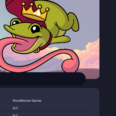
WoodRunner Games
N/C
N/C