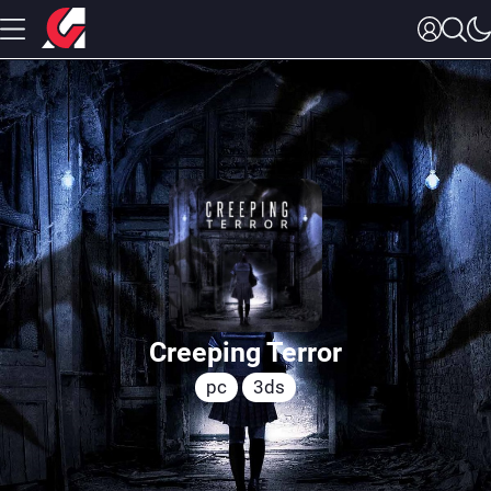
Creeping Terror
pc
3ds