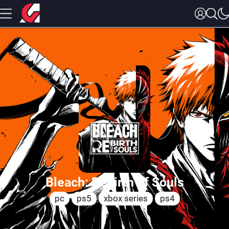
Bleach: Rebirth of Souls
pc
ps5
xbox series
ps4