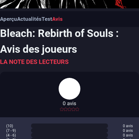
Aperçu
Actualités
Test
Avis
Bleach: Rebirth of Souls :
Avis des joueurs
LA NOTE DES LECTEURS
0
avis
-
(10)
0
avis
(7 - 9)
0
avis
(4 - 6)
0
avis