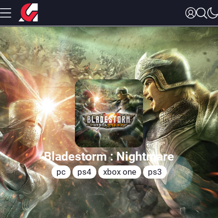
Bladestorm : Nightmare
pc
ps4
xbox one
ps3