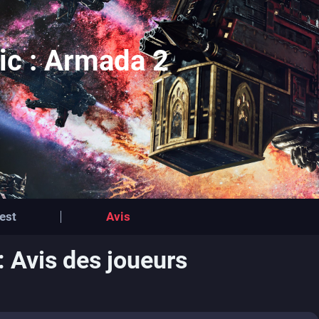
hic : Armada 2
est
Avis
: Avis des joueurs