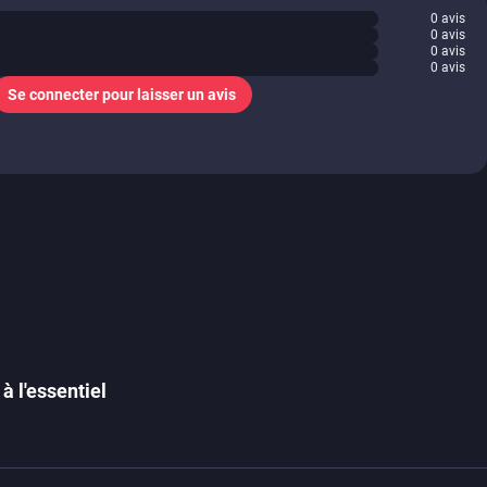
0
avis
0
avis
0
avis
0
avis
Se connecter pour laisser un avis
à l'essentiel