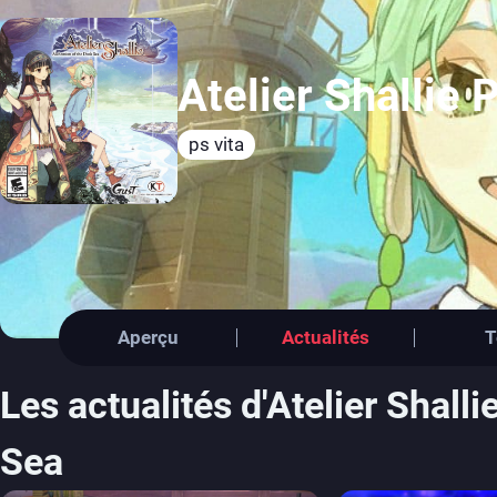
Atelier Shallie 
ps vita
Aperçu
Actualités
T
Les actualités d'Atelier Shall
Sea