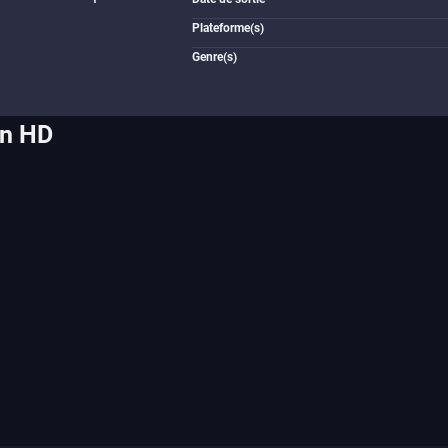
Plateforme(s)
Genre(s)
on HD