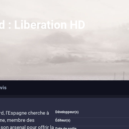
d : Liberation HD
vis
rd, l'Espagne cherche à
Développeur(s)
line, membre des
Éditeur(s)
 son arsenal pour offrir la
Date de sortie