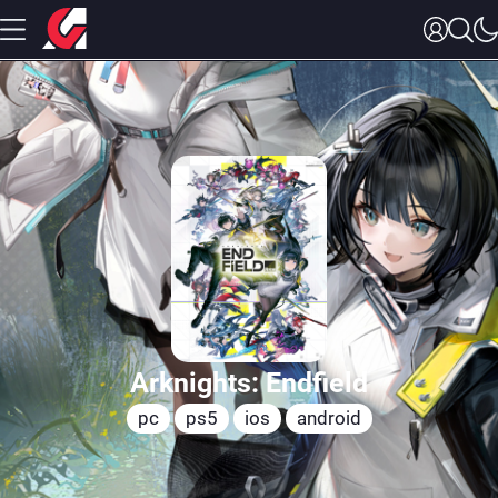
Arknights: Endfield
pc
ps5
ios
android