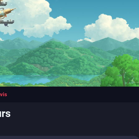
vis
urs