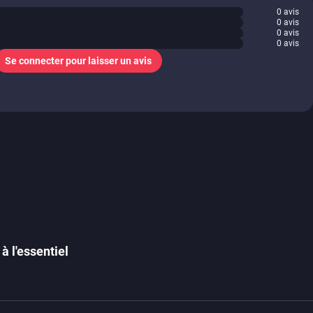
0
avis
0
avis
0
avis
0
avis
Se connecter pour laisser un avis
à l'essentiel