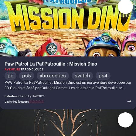
-
Paw Patrol La Pat'Patrouille : Mission Dino
AVENTURE
PAR 3D CLOUDS
pc
ps5
xbox series
switch
ps4
PAW Patrol La Pat’Patrouille : Mission Dino est un jeu aventure développé par
3D Clouds et édité par Outright Games. Les chiots de la Pat’Patrouille se
rendent sur l’Île aux Dinosaures avec Rex pour venir en aide à des dinosaures
Date de sortie :
31 juillet 2026
dispersés par le chaos provoqué par Monsieur Hellinger. Le jeu propose
L'avis des lecteurs
d’explorer plusieurs environnements préhistoriques, comme des plaines, des
rivages, une jungle et des grottes volcaniques. Chaque chiot dispose de
compétences propres à utiliser pour franchir des obstacles, accomplir des
missions et ramener les dinosaures auprès de leurs familles. Des mini-jeux,
éléments de personnalisation et activités secondaires accompagnent
l’exploration des différentes zones.
-