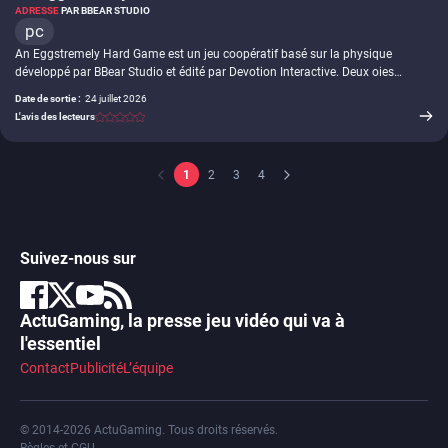
ADRESSE
PAR BBEAR STUDIO
pc
An Eggstremely Hard Game est un jeu coopératif basé sur la physique
développé par BBear Studio et édité par Devotion Interactive. Deux oies
doivent transporter un œuf fragile à travers des parcours remplis d’obstacles,
Date de sortie :
24 juillet 2026
sans le laisser tomber ni le briser. Le jeu se pratique seul, à deux ou à quatre,
L'avis des lecteurs
en coopération locale ou en ligne, avec une coordination nécessaire pour
déplacer l’œuf, franchir des plateformes et réagir aux imprévus. Chaque choc
rend l’œuf plus instable, ce qui modifie son comportement et complique la
1
2
3
4
suite.
Suivez-nous sur
ActuGaming, la presse jeu vidéo qui va à
l'essentiel
Contact
Publicité
L’équipe
© 2014-2026 ActuGaming. Tous droits réservés.