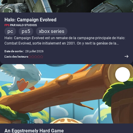
Halo: Campaign Evolved
FPS
PAR HALO STUDIOS
pc
ps5
xbox series
Halo: Campaign Evolved est un remake de la campagne principale de Halo:
Combat Evolved, sortie initialement en 2001. On y revit la genèse de la
mythique saga de FPS, tout en assistant à l'arrivée de la licence pour la
Date de sortie :
28 juillet 2026
première fois sur PlayStation. Cette nouvelle version propose des graphismes
L'avis des lecteurs
modernisés, des contrôles optimisés, de la coopération en local en écran
partagé à deux mais aussi en ligne jusqu'à quatre joueurs/joueuses, et le
cross-play sur consoles et PC. De nouvelles missions, des armes
supplémentaires, une narration enrichie et bien d'autres ajouts et peaufinages
sont également de la partie.
-
An Eggstremely Hard Game