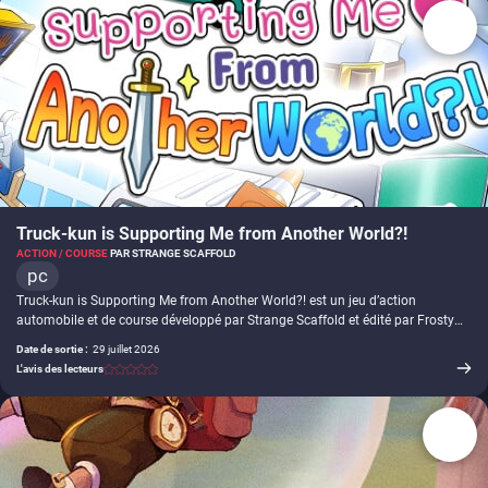
solo ou en équipe, avec des classes, compétences, talents et armes à
combiner selon le rôle choisi. Les affrontements mêlent combat au corps-à-
corps, magie, attaques à distance, créatures hostiles et rencontres contre
d’autres équipes.
-
Truck-kun is Supporting Me from Another World?!
ACTION / COURSE
PAR STRANGE SCAFFOLD
pc
Truck-kun is Supporting Me from Another World?! est un jeu d’action
automobile et de course développé par Strange Scaffold et édité par Frosty
Pop. Le jeu détourne le principe de l’isekai en plaçant aux commandes d’un
Date de sortie :
29 juillet 2026
camion magique responsable de l’envoi de Carissa Ward dans un monde de
L'avis des lecteurs
fantasy. Pour l’aider à revenir, chaque course dans la ville côtière de Wenvale
consiste à effectuer des livraisons, éviter la police, percuter des obstacles et
remplir des objectifs répartis entre deux mondes. Les personnes renversées
deviennent des créatures que Carissa peut vaincre afin de gagner des étoiles
et de l’expérience. Les sessions fonctionnent par runs, avec un score à
optimiser, des objectifs renouvelés et un récit centré sur Carissa, le Portail
-