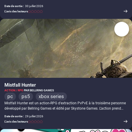
cité portuaire d'Asie du proche futur, minée par la violence et la corruption. On
Date de sortie :
30 juillet 2026
y incarne Jin, ancien soldat devenu mercenaire, chargé de protéger une jeune
L'avis des lecteurs
fille dotée d'un pouvoir incontrôlable et liée à un complot qui menace
l'équilibre des forces en présence. Le déroulement mise sur la vitesse et la
précision : la moindre erreur entraîne la mort, chaque affrontement se réglant
dans des rues et des arènes tenues par des chefs de gang.
-
Mistfall Hunter
ACTION / RPG
PAR BELLRING GAMES
pc
ps5
xbox series
Mistfall Hunter est un action-RPG d’extraction PvPvE à la troisième personne
développé par Bellring Games et édité par Skystone Games. L’action prend
place dans un monde de dark fantasy envahi par la Gyldenmist, une brume
Date de sortie :
29 juillet 2026
née après la chute des dieux. Le joueur ou la joueuse incarne un Gyldhunter
L'avis des lecteurs
ramené à la vie, envoyé récupérer du butin, du Gyldenblood et des
équipements avant de s’extraire de la zone. Les sorties peuvent se faire en