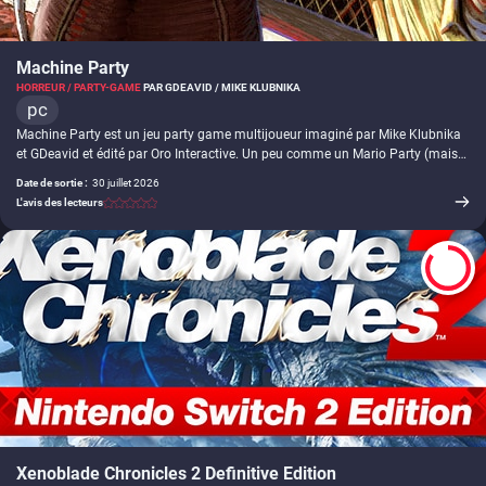
Machine Party
HORREUR / PARTY-GAME
PAR GDEAVID / MIKE KLUBNIKA
pc
Machine Party est un jeu party game multijoueur imaginé par Mike Klubnika
et GDeavid et édité par Oro Interactive. Un peu comme un Mario Party (mais
sans plateau), le titre vous propose divers mini-jeux où l'échec entraîne la
Date de sortie :
30 juillet 2026
mort du personnage, le tout dans une ambiance industrielle et horrifique. De
L'avis des lecteurs
deux à quatre participants s'y affrontent sur des épreuves qui détournent des
formats classiques du genre : assembler une arme à feu plus vite que les
autres, traverser un champ de mines, esquiver un train, échapper à un rouleau
compresseur ou encore manger des petits pois en cachette.
8.5
Xenoblade Chronicles 2 Definitive Edition