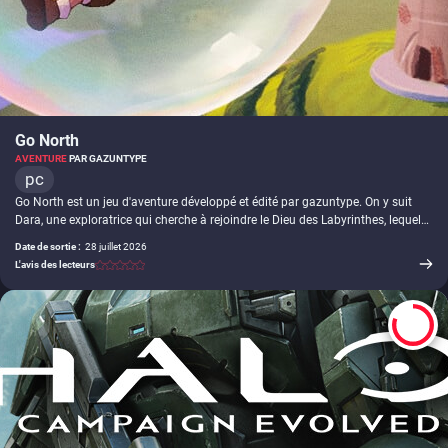
Galactique et le Roi Squelette.
Go North
AVENTURE
PAR GAZUNTYPE
pc
Go North est un jeu d'aventure développé et édité par gazuntype. On y suit
Dara, une exploratrice qui cherche à rejoindre le Dieu des Labyrinthes, lequel
résiderait à l'extrémité nord du monde et accorderait un vœu à quiconque
Date de sortie :
28 juillet 2026
parvient jusqu'à lui. Le principe tient en une règle : la sortie de chaque
L'avis des lecteurs
labyrinthe se trouve toujours au nord. La traversée, en vue à la troisième
personne, mène à travers des décors variés (forêts, couloirs bordés d'étagères,
îles flottantes) ponctués d'énigmes, de personnages à aider et d'objets à
dénicher.
8