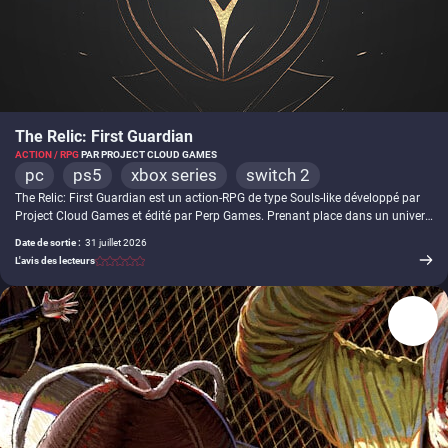
The Relic: First Guardian
ACTION / RPG
PAR PROJECT CLOUD GAMES
pc
ps5
xbox series
switch 2
The Relic: First Guardian est un action-RPG de type Souls-like développé par
Project Cloud Games et édité par Perp Games. Prenant place dans un univers
dark fantasy, ce titre nous met dans la peau d'un personnage appelé le
Date de sortie :
31 juillet 2026
Gardien dont la mission est de retrouver les morceaux de la Grande Relique,
L'avis des lecteurs
seul artefact capable de refermer le Gouffre responsable du chaos ravageant
le monde d'Arsiltus. Pour y arriver, nous devons notamment arpenter des
niveaux semi-ouverts susceptibles d'accueillir des ennemis divers et variés à
affronter.
-