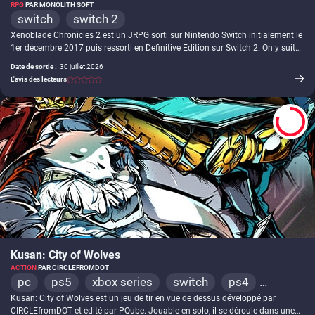
RPG
PAR MONOLITH SOFT
switch
switch 2
Xenoblade Chronicles 2 est un JRPG sorti sur Nintendo Switch initialement le
1er décembre 2017 puis ressorti en Definitive Edition sur Switch 2. On y suit
les aventures de Rex, un jeune garçon qui va faire la rencontre de Pyra, une
Date de sortie :
30 juillet 2026
lame à l'apparence humaine qui se trouve être la plus puissante du monde. Il
L'avis des lecteurs
décide alors de l'aider à réaliser son vœu, qui est d'atteindre Elysium, une terre
de légende. On y retrouvera un vaste monde à explorer avec un style coloré.
Une grosse extension, appelée Torna et disponible en standalone, est sortie
un peu plus tard.
8
Kusan: City of Wolves
ACTION
PAR CIRCLEFROMDOT
pc
ps5
xbox series
switch
ps4
Kusan: City of Wolves est un jeu de tir en vue de dessus développé par
xbox one
switch 2
CIRCLEfromDOT et édité par PQube. Jouable en solo, il se déroule dans une